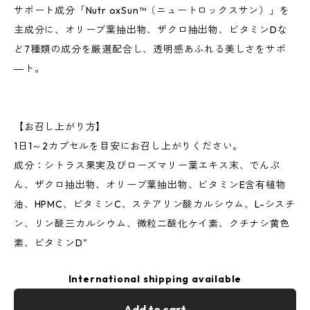
サポート成分「Nutr oxSun™（ニュートロックスサン）」を
主成分に、オリーブ葉抽出物、ザクロ抽出物、ビタミンDな
ど7種類の成分を厳選配合し、透明感あふれる美しさをサポ
―ト。
【お召し上がり方】
1日1～2カプセルを目安にお召し上がりください。
成分：シトラス果実及びローズマリー葉エキス末、でんぷ
ん、ザクロ抽出物、オリーブ葉抽出物、ビタミンE含有植物
油、HPMC、ビタミンC、ステアリン酸カルシウム、L-シスチ
ン、リン酸三カルシウム、微粒二酸化ケイ素、クチナシ黄色
素、ビタミンD"
International shipping available
Add to cart