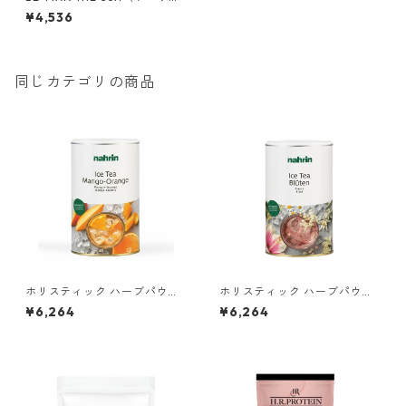
ン）
¥4,536
同じカテゴリの商品
ホリスティック ハーブパウダ
ホリスティック ハーブパウダ
ー クレンズ
ー ビューティー
¥6,264
¥6,264