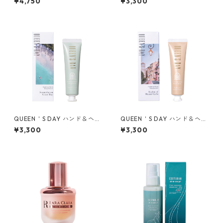
¥4,750
¥3,300
ット
ン タンジール
QUEEN＇S DAY ハンド＆ヘア
QUEEN＇S DAY ハンド＆ヘア
トリートメント サニーデイ オ
トリートメント ライツ オブ モ
¥3,300
¥3,300
ン グレースベイ
ンテカルロ