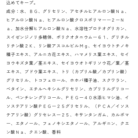
込めてキープ。
成分：水、ＢＧ、グリセリン、アセチルヒアルロン酸Ｎａ、
ヒアルロン酸Ｎａ、ヒアルロン酸クロスポリマーー２ーＮ
ａ、加水分解ヒアルロン酸Ｎａ、水溶性プロテオグリカン、
スイゼンジノリ多糖体、ポリクオタニウムー６１、グリチル
リチン酸２Ｋ、リン酸アスコルビルＭｇ、セイヨウトチノキ
種子エキス、アルニカ花エキス、ハマメリス葉エキス、セイ
ヨウキズタ葉／茎エキス、セイヨウオトギリソウ花／葉／茎
エキス、ブドウ葉エキス、トリ（カプリル酸／カプリン酸）
グリセリル、トコフェロール、ホホバ種子油、スクワラン、
ベタイン、エチルヘキシルグリセリン、カプリリルグリコー
ル、ペンチレングリコール、ＰＥＧー４０水添ヒマシ油、イ
ソステアリン酸ＰＥＧー２５グリセリル、（ＰＣＡ／イソス
テアリン酸）グリセレスー２５、キサンタンガム、カルボマ
ー、エタノール、フェノキシエタノール、アルギニン、クエ
ン酸Ｎａ、クエン酸、香料