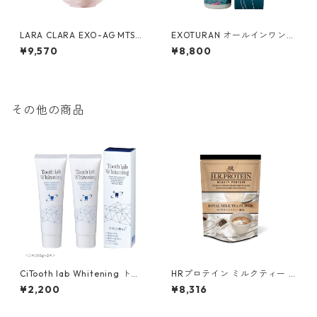
LARA CLARA EXO-AG MTS
EXOTURAN オールインワンジ
エッセンスセラム
ェル ドラゴンリーフ
¥9,570
¥8,800
その他の商品
CiTooth lab Whitening トゥ
HRプロテイン ミルクティー 5
ースラボ ホワイトニング(100
00g
¥2,200
¥8,316
g)２本セット