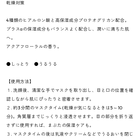
乾燥対策
4種類のヒアルロン酸と高保湿成分プロテオグリカン配合。
プラスαの保湿成分もバランスよく配合し、潤いに満ちた肌
へ。
アクアフローラルの香り。
●しっとり ●うるうる
【使用方法】
１. 洗顔後、清潔な手でマスクを取り出し、目と口の位置を確
認しながら肌にぴったりと密着させます。
２. 約3分間のマスクタイム(乾燥が気になるときは5～10
分)。角質層までじっくりと浸透させます。目の部分を折り返
さずに使用すれば、まぶたの保湿ケアも。
３. マスクタイムの後は乳液やクリームなどでうるおいを閉じ