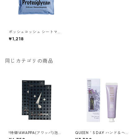
ポッシュコッシュ シートマス
ク モイスチャライジング
¥1,218
同じカテゴリの商品
!特価!AWAPPA(アワッパ)泡洗
QUEEN＇S DAY ハンド＆ヘア
顔マスク(25mL/1枚)×5枚２セ
トリートメント ニューラブ イ