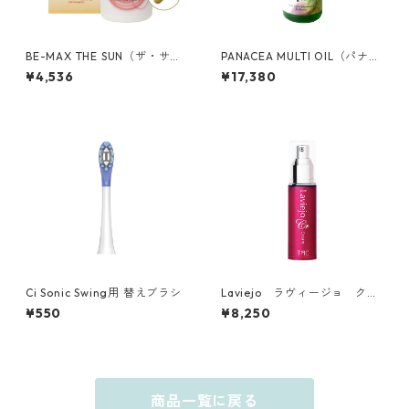
BE-MAX THE SUN（ザ・サ
PANACEA MULTI OIL（パナケ
ン）
ア マルチオイル)
¥4,536
¥17,380
Ci Sonic Swing用 替えブラシ
Laviejo ラヴィージョ クリ
ーム30g
¥550
¥8,250
商品一覧に戻る