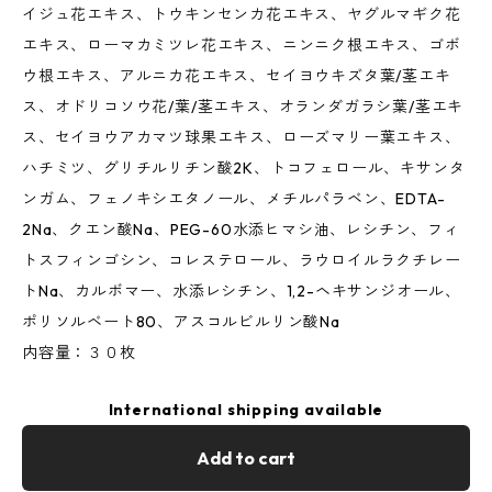
イジュ花エキス、トウキンセンカ花エキス、ヤグルマギク花
エキス、ローマカミツレ花エキス、ニンニク根エキス、ゴボ
ウ根エキス、アルニカ花エキス、セイヨウキズタ葉/茎エキ
ス、オドリコソウ花/葉/茎エキス、オランダガラシ葉/茎エキ
ス、セイヨウアカマツ球果エキス、ローズマリー葉エキス、
ハチミツ、グリチルリチン酸2K、トコフェロール、キサンタ
ンガム、フェノキシエタノール、メチルパラベン、EDTA-
2Na、クエン酸Na、PEG-60水添ヒマシ油、レシチン、フィ
トスフィンゴシン、コレステロール、ラウロイルラクチレー
トNa、カルボマー、水添レシチン、1,2-ヘキサンジオール、
ポリソルベート80、アスコルビルリン酸Na
内容量：３０枚
International shipping available
Add to cart