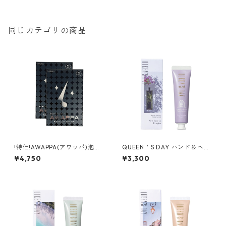
同じカテゴリの商品
!特価!AWAPPA(アワッパ)泡洗
QUEEN＇S DAY ハンド＆ヘア
顔マスク(25mL/1枚)×5枚２セ
トリートメント ニューラブ イ
¥4,750
¥3,300
ット
ン タンジール