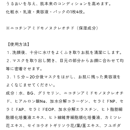
うるおいを与え、肌本来のコンディションを高めます。
化粧水・乳液・美容液・パックの1枚4役。
※ニコチンアミドモノヌクレオチド（保湿成分）
【使用方法】
１. 洗顔後、十分に水けをよくふき取りお肌を清潔にします。
２. マスクを取り出し開き、目元の部分からお顔に合わせて均
等に密着させます。
３. １５分～20分後マスクをはがし、お肌に残った美容液を
よくなじませてください。
成分：水、BG、グリセリン、ニコチンアミドモノヌクレオチ
ド、ヒアルロン酸Na、加水分解コラーゲン、セラミドNP、セ
ラミドAP、セラミドEOP、加水分解エラスチン、ヒト脂肪細
胞順化培養液エキス、ヒト線維芽細胞順化培養液、カミツレ
花エキス、セイヨウオトギリソウ花/葉/茎エキス、フユボダ