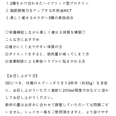
１.2種をかけ合わせたハイブリッド型プロテイン
２.脂肪燃焼力をアップする天然油MCT
３.美しく痩せるカラダへ3種の美容成分
♡栄養補給しながら美しく痩せる体質を構築♡
こんな方におすすめ
☑︎痩せにくく太りやすい体質の方
☑︎ダイエットをすると、筋肉量が減ってしまう方
☑︎食事制限による美容トラブルに悩まされる方
【お召し上がり方】
1回につき、付属のスプーンすりきり2杯半（約33g）を目安
に、お召し上がりいただく直前に200ml程度の水などに溶か
してお召し上がりください。
飲料の量はお好みに合わせて調整していただいても問題ござ
いません。シェイカー等をご使用頂きますと、より溶けやす