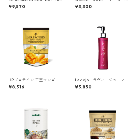
エッセンスセラム
トリートメント ニューラブ イ
¥9,570
¥3,300
ン タンジール
HRプロテイン 王室マンゴー 5
Laviejo ラヴィージョ フェ
00g
イスウォッシング200mL
¥8,316
¥3,850