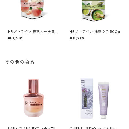
HRプロテイン 完熟ピーチ 50
HRプロテイン 抹茶ラテ 500g
0g
¥8,316
¥8,316
その他の商品
LARA CLARA EXO-AG MTS
QUEEN＇S DAY ハンド＆ヘア