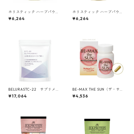
ホリスティック ハーブパウダ
ホリスティック ハーブパウダ
ー クレンズ
ー ビューティー
¥6,264
¥6,264
BELURASTC-22 サプリメン
BE-MAX THE SUN（ザ・サ
ト
ン）
¥17,064
¥4,536