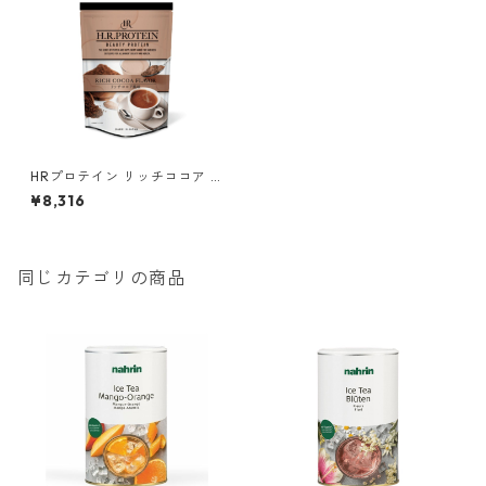
HRプロテイン リッチココア 5
00g
¥8,316
同じカテゴリの商品