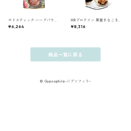
ホリスティック ハーブパウダ
HRプロテイン 黒蜜きなこ 50
ー ビューティー
0g
¥6,264
¥8,316
商品一覧に戻る
© Gypsophila-ジプソフィラ-