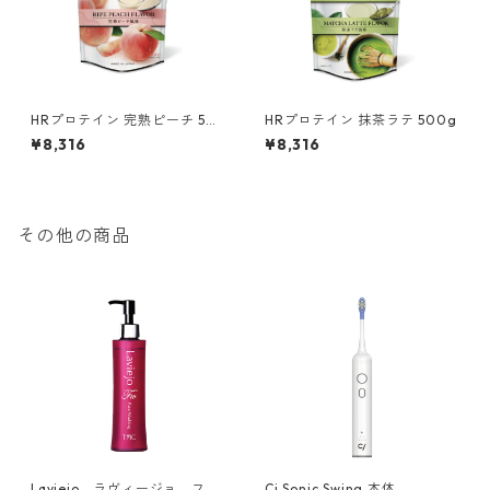
HRプロテイン 完熟ピーチ 50
HRプロテイン 抹茶ラテ 500g
0g
¥8,316
¥8,316
その他の商品
Laviejo ラヴィージョ フェ
Ci Sonic Swing 本体