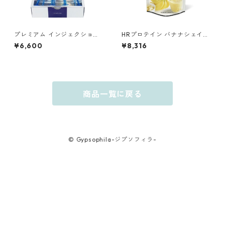
プレミアム インジェクション
HRプロテイン バナナシェイク
4本入
500g
¥6,600
¥8,316
商品一覧に戻る
© Gypsophila-ジプソフィラ-