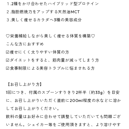
１.2種をかけ合わせたハイブリッド型プロテイン
２.脂肪燃焼力をアップする天然油MCT
３.美しく痩せるカラダへ3種の美容成分
♡栄養補給しながら美しく痩せる体質を構築♡
こんな方におすすめ
☑︎痩せにくく太りやすい体質の方
☑︎ダイエットをすると、筋肉量が減ってしまう方
☑︎食事制限による美容トラブルに悩まされる方
【お召し上がり方】
1回につき、付属のスプーンすりきり2杯半（約33g）を目安
に、お召し上がりいただく直前に200ml程度の水などに溶か
してお召し上がりください。
飲料の量はお好みに合わせて調整していただいても問題ござ
いません。シェイカー等をご使用頂きますと、より溶けやす