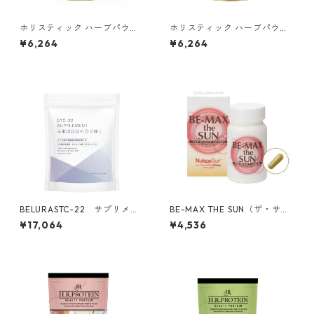
ホリスティック ハーブパウダ
ホリスティック ハーブパウダ
ー クレンズ
ー ビューティー
¥6,264
¥6,264
BELURASTC-22 サプリメン
BE-MAX THE SUN（ザ・サ
ト
ン）
¥17,064
¥4,536