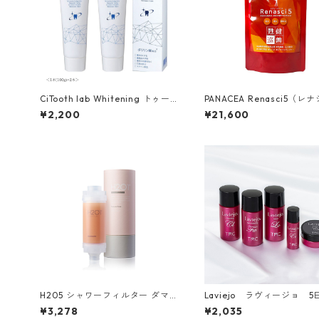
CiTooth lab Whitening トゥー
PANACEA Renasci5（レ
スラボ ホワイトニング(100g)２
ァイブ)
¥2,200
¥21,600
本セット
H205 シャワーフィルター ダマス
Laviejo ラヴィージョ 
クローズ
ライアルセット
¥3,278
¥2,035