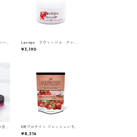
ナシーフ
Laviejo ラヴィージョ クレン
ジングバーム90g
¥3,190
5日分ト
HRプロテイン フレッシュいちご
500g
¥8,316