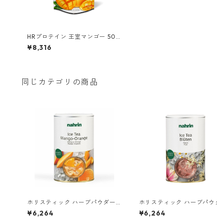
HRプロテイン 王室マンゴー 500
g
¥8,316
同じカテゴリの商品
ホリスティック ハーブパウダー
ホリスティック ハーブパウ
クレンズ
ビューティー
¥6,264
¥6,264