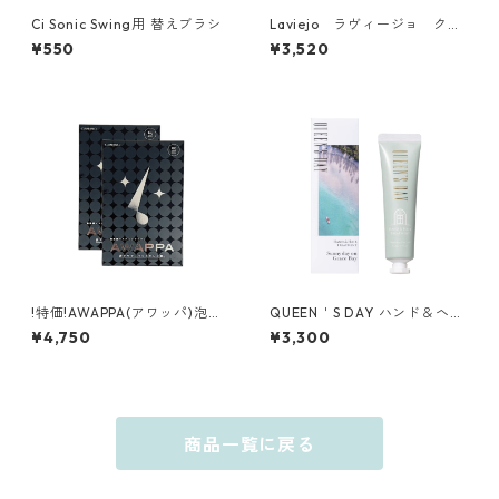
Ci Sonic Swing用 替えブラシ
Laviejo ラヴィージョ クレ
ンジング（ジェルタイプ）20
¥550
¥3,520
0mL
!特価!AWAPPA(アワッパ)泡洗
QUEEN＇S DAY ハンド＆ヘア
顔マスク(25mL/1枚)×5枚２セ
トリートメント サニーデイ オ
¥4,750
¥3,300
ット
ン グレースベイ
商品一覧に戻る