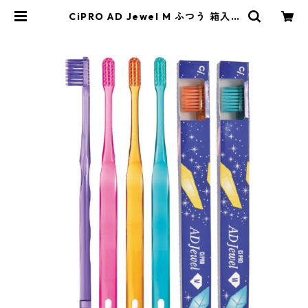
CiPRO AD Jewel M ふつう 箱入 1
2本 | Gypsophila-ジプソフィラ-