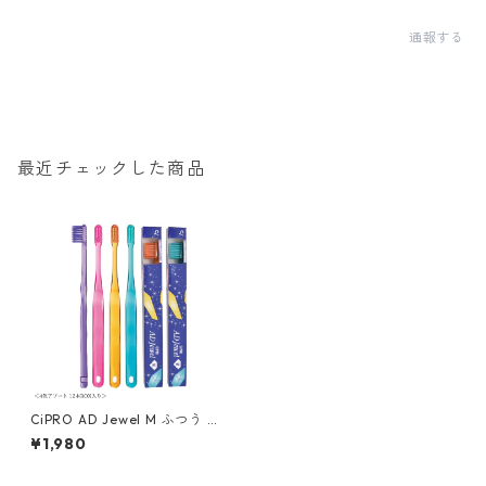
通報する
最近チェックした商品
CiPRO AD Jewel M ふつう 箱
入 12本
¥1,980