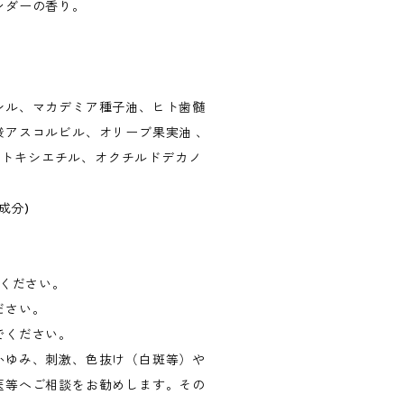
ンダーの香り。
シル、マカデミア種子油、ヒト歯髄
アスコルビル、オリーブ果実油 、
ジエトキシエチル、オクチルドデカノ
肌成分)
いください。
ださい。
でください。
かゆみ、刺激、色抜け（白斑等）や
医等へご相談をお勧めします。その