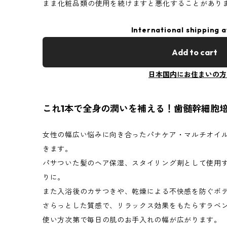
まま化粧品類の使用を続けますと悪化することがあり
International shipping a
Add to cart
日本国内にお住まいの方
これ1本で全身の潤いを補える！歯髄幹細胞
女性の幅広い悩みに向き合ったパナケア・マルチオイル
きます。
パサついた髪のヘア保湿、スタイリング剤として使用
りに。
また入浴後のカサつきや、乾燥による不快感を防ぐボ
さらっとした質感で、リラックス効果をもたらすラベ
使い方次第で毎日の肌のお手入れの幅が広がります。