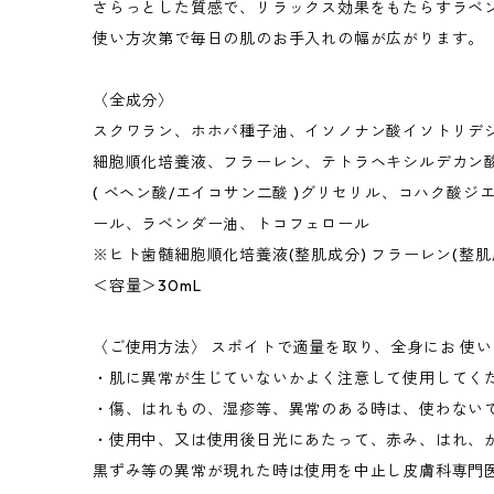
さらっとした質感で、リラックス効果をもたらすラベ
使い方次第で毎日の肌のお手入れの幅が広がります。
〈全成分〉
スクワラン、ホホバ種子油、イソノナン酸イソトリデ
細胞順化培養液、フラーレン、テトラヘキシルデカン酸
( ベヘン酸/エイコサン二酸 )グリセリル、コハク酸
ール、ラベンダー油、トコフェロール
※ヒト歯髄細胞順化培養液(整肌成分) フラーレン(整
＜容量＞30mL
〈ご使用方法〉 スポイトで適量を取り、全身にお 使
・肌に異常が生じていないかよく注意して使用してく
・傷、はれもの、湿疹等、異常のある時は、使わない
・使用中、又は使用後日光にあたって、赤み、はれ、
黒ずみ等の異常が現れた時は使用を中止し皮膚科専門