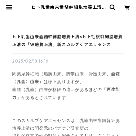
ヒト乳歯由来歯髄幹細胞培養上清×
ヒト毛根幹細胞培養上清の「W培養
上清」新スカルプケアエッセンス |
Gypsophila-ジプソフィラ-
ヒト乳歯由来歯髄幹細胞培養上清×ヒト毛根幹細胞培養
上清の「W培養上清」新スカルプケアエッセンス
2025/02/18 16:16
間葉系幹細胞（脂肪由来、臍帯由来、骨髄由来、
歯髄
（乳歯）由来
）は様々ありますが、
歯髄（乳歯）由来が格段の違いがあるほどの「
再生能
力
」があるとされています。
このスカルプケアエッセンスは、乳歯由来歯髄幹細胞
培養上清は開発元のパナケア研究所の
絶対的存在で他の製品も配合されており、さらにヒト