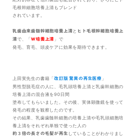
毛根幹細胞培養上清もブレンド
されています。
乳歯由来歯髄幹細胞培養上清
と
ヒト毛根幹細胞培養上
清
で、「
W培養上清
」で
発毛、育毛、頭皮ケアに効果を期待できます。
上田実先生の書籍「
改訂版 驚異の再生医療
」
男性型脱毛症の人に、毛乳頭培養上清と乳歯幹細胞の
培養上清の混合液を90日間
塗布してもらいました。その後、実体顕微鏡を使って
発毛の程度を観察したのです。
その結果、乳歯歯髄幹細胞の培養上清や毛乳頭細胞培
養上清をそれぞれ単独で使った人の
約３倍の長さの毛髪が再生
していることがわかりまし