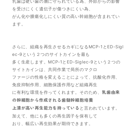
乳歯は硬い歯の層に守られている為、外部からの影響
を受けにくく遺伝子が傷つきにくい為、
がん化や腫瘍化しにくい質の高い幹細胞が含まれてい
ます。
さらに、組織を再生させるカギになるMCP-1とED-Sigl
ec-9という２つのサイトカインを最も
多く生産します。MCP-1とED-Siglec-9という２つの
サイトカインは、共同作業で局所のマクロ
ファージの性格を変えることによって、抗酸化作用、
免疫抑制作用、細胞保護作用など組織再生
に有利な環境を作ってくれます。そのため、
乳歯由来
の幹細胞から作成される歯髄幹細胞培養
上清が高い再生能力を持っている
と言われています。
加えて、他にも多くの再生因子を保有して
おり、幅広い再生効果が期待できます。