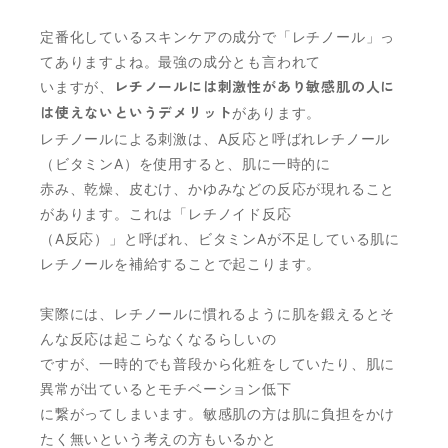
定番化しているスキンケアの成分で「レチノール」っ
てありますよね。最強の成分とも言われて
いますが、
レチノールには刺激性があり敏感肌の人に
は使えないというデメリット
があります。
レチノールによる刺激は、A反応と呼ばれレチノール
（ビタミンA）を使用すると、肌に一時的に
赤み、乾燥、皮むけ、かゆみなどの反応が現れること
があります。これは「レチノイド反応
（A反応）」と呼ばれ、ビタミンAが不足している肌に
レチノールを補給することで起こります。
実際には、レチノールに慣れるように肌を鍛えるとそ
んな反応は起こらなくなるらしいの
ですが、一時的でも普段から化粧をしていたり、肌に
異常が出ているとモチベーション低下
に繋がってしまいます。敏感肌の方は肌に負担をかけ
たく無いという考えの方もいるかと